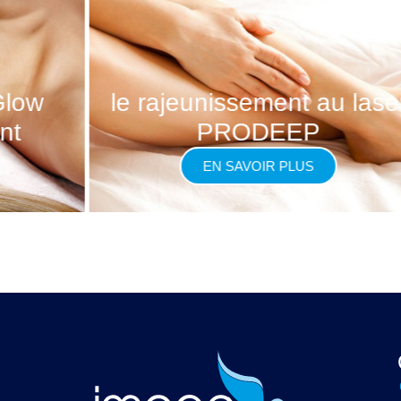
Glow
le rajeunissement au lase
nt
PRODEEP
EN SAVOIR PLUS