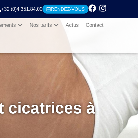
+32 (0)4.351.84.00
RENDEZ-VOUS
tements
Nos tarifs
Actus
Contact
 cicatrices à