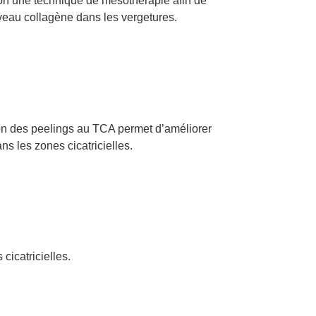
lon une technique de mésothérapie afin de
veau collagène dans les vergetures.
tion des peelings au TCA permet d’améliorer
ns les zones cicatricielles.
cicatricielles.