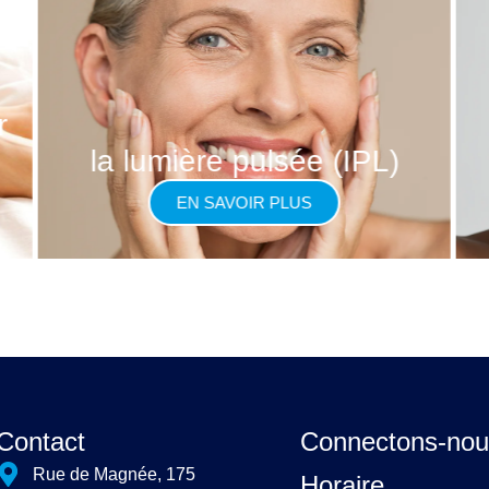
r
la lumière pulsée (IPL)
EN SAVOIR PLUS
Contact
Connectons-nou
Rue de Magnée, 175
Horaire