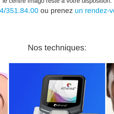
le centre Imago reste à votre disposition.
4/351.84.00
ou prenez
un rendez-v
Nos techniques: