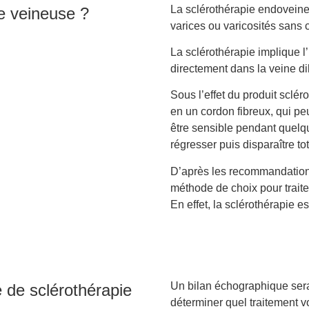
La sclérothérapie endoveineus
ie veineuse ?
varices ou varicosités sans 
La sclérothérapie implique l’
directement dans la veine dil
Sous l’effet du produit sclér
en un cordon fibreux, qui pe
être sensible pendant quelqu
régresser puis disparaître t
D’après les recommandations
méthode de choix pour traiter 
En effet, la sclérothérapie e
Un bilan échographique sera
de sclérothérapie
déterminer quel traitement v