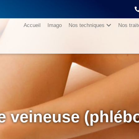
Accueil
Imago
Nos techniques
Nos trai
e veineuse (phlébo