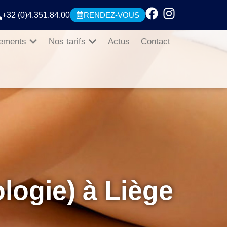
+32 (0)4.351.84.00
RENDEZ-VOUS
tements
Nos tarifs
Actus
Contact
logie) à Liège