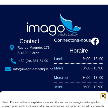
Connectons-nous
Contact
Rue de Magnée, 175
Horaire
B-4620 Fléron
Lundi
9h00 - 19h00
+32 (0)4.351.84.00
Mardi
9h00 - 19h00
info@imago-esthetique.be
Mercredi
9h00 - 19h00
Jeudi
9h00 - 19h00
Vendredi
9h00 - 19h00
Pour offrir les meilleures expériences, nous utilisons des technologies telles que les
Samedi
Fermé
cookies pour stocker et/ou accéder aux informations des appareils. Le fait de consentir