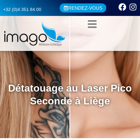
RENDEZ-VOUS
+32 (0)4.351.84.00
Détatouage au Laser Pico
Seconde à Liège