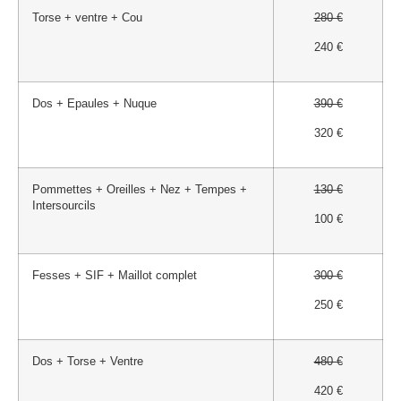
Torse + ventre + Cou
280 €
240 €
Dos + Epaules + Nuque
390 €
320 €
Pommettes + Oreilles + Nez + Tempes +
130 €
Intersourcils
100 €
Fesses + SIF + Maillot complet
300 €
250 €
Dos + Torse + Ventre
480 €
420 €