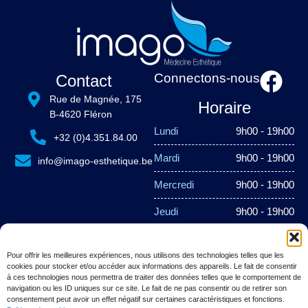
Connectons-nous
Contact
Rue de Magnée, 175
Horaire
B-4620 Fléron
Lundi
9h00 - 19h00
+32 (0)4.351.84.00
Mardi
9h00 - 19h00
info@imago-esthetique.be
Mercredi
9h00 - 19h00
Jeudi
9h00 - 19h00
Vendredi
9h00 - 19h00
Pour offrir les meilleures expériences, nous utilisons des technologies telles que les
Samedi
Fermé
cookies pour stocker et/ou accéder aux informations des appareils. Le fait de consentir
à ces technologies nous permettra de traiter des données telles que le comportement de
navigation ou les ID uniques sur ce site. Le fait de ne pas consentir ou de retirer son
Dimanche
Fermé
consentement peut avoir un effet négatif sur certaines caractéristiques et fonctions.