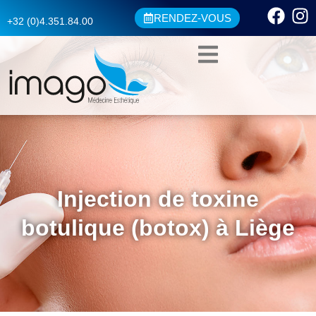
RENDEZ-VOUS
+32 (0)4.351.84.00
Injection de toxine
botulique (botox) à Liège