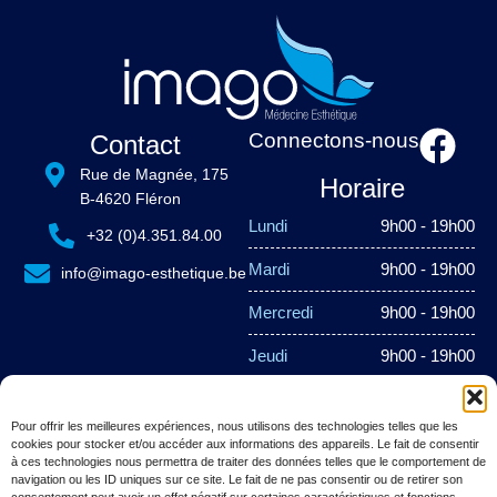
Connectons-nous
Contact
Rue de Magnée, 175
Horaire
B-4620 Fléron
Lundi
9h00 - 19h00
+32 (0)4.351.84.00
Mardi
9h00 - 19h00
info@imago-esthetique.be
Mercredi
9h00 - 19h00
Jeudi
9h00 - 19h00
Vendredi
9h00 - 19h00
Pour offrir les meilleures expériences, nous utilisons des technologies telles que les
Samedi
Fermé
cookies pour stocker et/ou accéder aux informations des appareils. Le fait de consentir
à ces technologies nous permettra de traiter des données telles que le comportement de
navigation ou les ID uniques sur ce site. Le fait de ne pas consentir ou de retirer son
Dimanche
Fermé